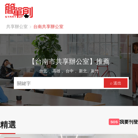
共享辦公室
台南共享辦公室
【台南市共享辦公室】推薦
台北
、
高雄
、
台中
、
新北
、
新竹
⌕ 送出
我要刊登
精選
SOS