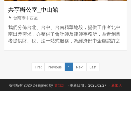
共享辦公室_中山館
⚑ 台南市中西區
我們分佈台北、台中、台南精華地段，提供工作者北中
南出差需求，亦整併了會計師及律師事務所，為青創業
者提供財、稅、法一站式服務，為經濟部中企處認許之
「國際創育機構」。
First
Previous
1
Next
Last
版權所有 2026 Designed by
貴設計
・更新日期：
2025/02/27
・
新加入