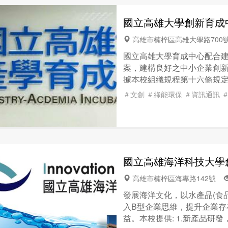
目前設有設計學院、資訊學
國立高雄大學創新育成
五個學院，「藝文產業
育成
之輔導能量，投入資訊學院
高雄市楠梓區高雄大學路70
行銷、管理、財務方面之專
國立高雄大學
育成中心
配合
養，輔導企業融合在地特色與
案，建構良好之中小企業創
成中心
」擇取文化創意產業
據本校組織規程第十六條規
聯盟」及「南區創新與創業
目標如下： １.有效整合學
交流合作，期許扮演「育生
＃文創
＃綠能環保
＃資訊通訊
特色，建構完善創業育成環
份發揮企業創新育成之服務功
特色及未來產業趨勢，發展
及區域產學合作中心。 ３.
術導入及商品化。 ４.提供
國立高雄海洋科技大學
型與升級，及因應全球化投資
究機構，共同協助區域產業
高雄市楠梓區海專路142號
６.提供學校人才培育環境，
發展海洋文化，以水產品(食
色與目前
育成中心
進駐廠家
入B型企業思維，提升企業
成產業，國立高雄大學產學
益。本校提供: 1.新產品
科技產業、光電及半導體產