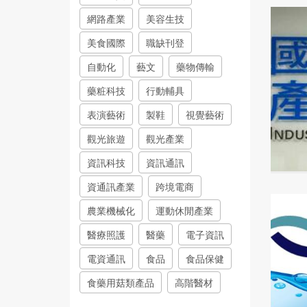
網路產業
美容生技
美食國際
職缺刊登
自動化
藝文
藥物傳輸
藥粧科技
行動輔具
表演藝術
製鞋
視覺藝術
觀光旅遊
觀光產業
資訊科技
資訊通訊
資通訊產業
跨境電商
農業機械化
運動休閒產業
醫療照護
醫藥
電子資訊
電資通訊
食品
食品保健
食藥用菇類產品
高階醫材