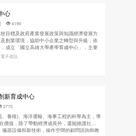
院、管理學院、應用社會學院及通識教育學院等
中心
中心
」整合本校設計學院文化創意產業領域豐富
數位科技領域之技術與成果，再輔以管理學院在
0號
4190
長，以及通識教育學院之文學、美學等人文素
建校目標及政府產業發展政策與知識經濟發展方
文化創意進行轉型。 展望未來，「藝文產業
育
新及創業環境，協助中小企業之轉型與升級，依
為輔導培育之發展主軸，並連結「創意產業育成
定，成立「國立高雄大學產學
育成中心
」，主要
育成中心
聯盟」累積育成能量，強化學校與業界
校資源，以提供中小企業創新創業，針對區域產業
藝事」的角色，並能「一生一世」永續發展。
＃電子資訊
境，促進地方人文教育與產業發展共榮機制，充
能，落實產業創新育成成效。 ２.依據本校發展
具特色培育範圍，期建構有特色的地方產業聚落
促進本校研發成果技術移轉成效，協助中小企業技
學校優質之人才與設備資源，協助中小企業產業轉
創新育成中心
與企業競爭力。 ５.結合其他育成聯盟資源及研
轉型與升級，活化地方經濟，提升國家競爭力。
3770
提升企業人力素質。 著眼於大高雄地區產業的特
品、養殖)、海洋運輸、海事工程的科學為主，導
專長，並且參酌經濟部中小企業處規劃之重點育
存在價值，除了帶動經濟成長外，還能維護社會公
育成中心
目前規劃的重點輔導產業項目有：生物
研發，儀器設備和新技術，操作空間的顧問諮詢和教
業、電腦數位資訊加值產業、地方傳統文化創意