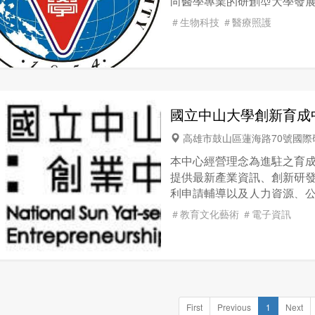
向醫學專業的研創型大學發展S
究室內及實習場域，學生在
＃生物科技
＃醫療照護
不同階段給予輔導及資源導
國立中山大學創新育成
高雄市鼓山區蓮海路70號國
本中心經營理念為進駐之育
提供最新產業資訊、創新研發
利申請輔導以及人力資源、
灣科技服務產業之新創廠商
＃教育文化藝術
＃電子資訊
術。
First
Previous
1
Next