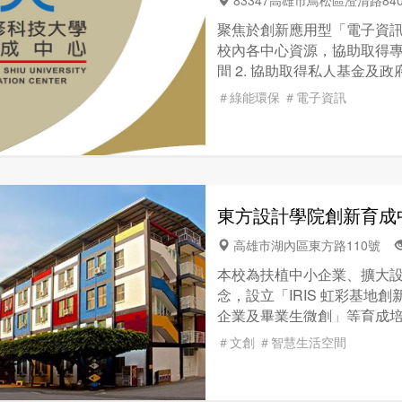
83347高雄市鳥松區澄清路8
聚焦於創新應用型「電子資訊及
校內各中心資源，協助取得
間 2. 協助取得私人基金及
技術和設備服務平穩運作 4
＃綠能環保
＃電子資訊
創業。
東方設計學院創新育成
高雄市湖內區東方路110號
本校為扶植中小企業、擴大
念，設立「IRIS 虹彩基地創
企業及畢業生微創」等育成培
1間、接待區1間、小型文創
＃文創
＃智慧生活空間
間1間、培育空間10間等，
學生創業團隊通過審查後，