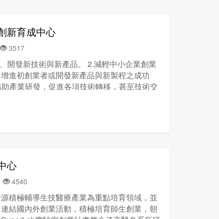
創新育成中心
3517
、開發新技術與新產品。 2.減輕中小企業創業
，增進初創業者或開發新產品與新製程之成功
，協助產業研發，促進各項技術轉移，甚至技術交
、資訊提供及營運管理之諮詢服務，加速產品開
5.結合學校資源辦理訓練班協助企業人才培訓與
色產業與聯盟共同合辦產業技術與管理服務專業研
知之學習機會。
中心
號
4540
資源積極輔導生技醫療產業為重點培育領域，並
，連結國內外創業活動，積極培育師生創業，朝