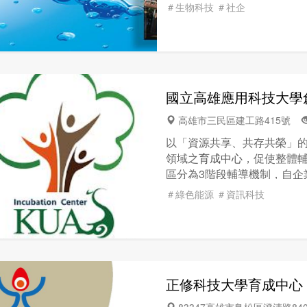
育培訓等。2.協助企業和教
產業、奈米材料技術及其加
＃生物科技
＃社企
提供技術轉移，讓學術研究
項重點發展項目與高雄未來
是成為台灣最優質的創業育
國立高雄應用科技大學
高雄市三民區建工路415號
以「資源共享、共存共榮」
領域之
育成中心
，促使整體
區分為3階段輔導機制，自企
段，到行銷推廣之市場開發
＃綠色能源
＃資訊科技
行銷推廣等全面整合資源。
正修科技大學育成中心