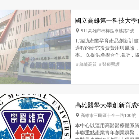
國立高雄第一科技大學
811高雄市楠梓區卓越路2號
1.協助產業孕育產品創新計畫
過程的研究投資費用與風險
率。 3.提供產學合作場所
易。 4.提供產品測試服務
＃綠能高質
＃醫療照護
發，促使研究成果商品化。 
教育訓練。 6.針對地區特
討會，提供區域產業各項新
高雄醫學大學創新育成
高雄市三民區十全一路100
本中心以運用高醫醫療體系
串聯重點產業青年創業群聚