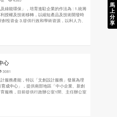
40號
4385
馬
綠能環保」，培育進駐企業的作法為 : 1.統籌
上
專利授權及技術移轉，以縮短產品及技術開發時
分
政府創投資金 3.提供行政和學術資源，以利人力、
享
. 提供創業訓練、名人講座和競賽活動，協助青年
中心
3081
設計服務產能，特以「文創設計服務」發展為理
新
育成中心
」，提供南部地區「中小企業、新創
育服務，目前提供行政辦公室1間、主任辦公室
教室兼會議室1間、大型文創教室1間、多用途空
供企業廠商或新創人才進駐。進駐廠商優惠對象：
免費進駐