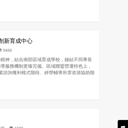
育機構的合作，以改變業務種類，促進競爭力。3.
值型產業、其他具創新性與前瞻性之產業，這幾
成果商業化。
的現代化、國際化有很密切的關係，我們的目標
成平台。
創新育成中心
3466
的精神，結合南部區域育成學校，鏈結不同專長
輔導服務機制更臻完備。區域聯盟營運特色上，
業諮詢獲利模式階段、經營輔導所需資源協助階
階段，提供以奠定基礎、資金挹注、技術支援、
➦