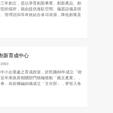
十三年創立，是以孕育創新事業、創新產品、創
轉型的場所，藉由提供進駐空間、儀器設備及研
務、管理諮詢等有效結合多項資源，降低創業及
造優良的培育環境，提高事業成功的機率，培育
創新育成中心
2963
中小企業處之育成政策，於民國88年成立「樹
。近年來政府相關部門積極推動「藝文產業」，
員會」改組擴編組織成立「文化部」，更投入各
產業」。樹德科技大學有鑑於此，內以整合原有
連結各領域專家、產業及政府資源，於民國102
藝文產業
育成中心
」，以期結合內外能量，為國
貢獻心力。 樹德科技大學校訓為「學術．知
旨與目標之下，校務蓬勃發展、蒸蒸日上。本校