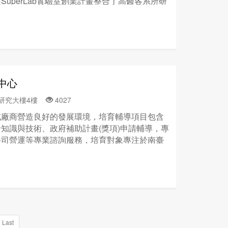
uperLab實驗室創業計畫整合了高醫各系所研
實驗室內發掘創業點子及自創產品，並透過各個
入，加速學術及產業之結合。
中心
際研究大樓4樓
4027
成廠商營造良好的發展環境，培育輔導項目包含
知識與技術、政府補助計畫(獎項)申請輔導，專
公司營運等專業諮詢服務，培育對象專注於南臺
。主要重點培育領域為電子資訊業與教育文化藝
Last