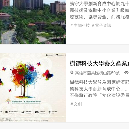
義守大學創新
育成中心
於九
新技術及協助中小企業升級
發技術、協尋資金、商務服
研發初期的成本與風險，創
＃生物科技
＃電子資訊
學生創業。
樹德科技大學藝文產業
高雄市燕巢區橫山路59號
樹德科技大學於為因應經濟部
德科技大學創新
育成中心
」
不僅將行政院「文化建設委
項資源戮力發展「文化創意
＃文創
教學、行政及人力資源，外則
年正式成立「樹德科技大學
家「藝文產業」的推動與發展
性．快樂．希望」，在此宗