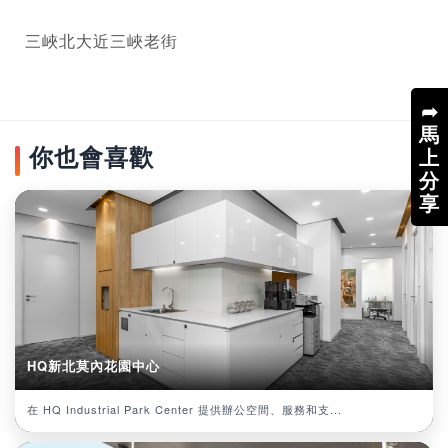
三峽北大近三峽老街
➦
馬
你也會喜歡
上
分
享
HQ新北莫內花園中心
在 HQ Industrial Park Center 提供辦公空間、服務和支...