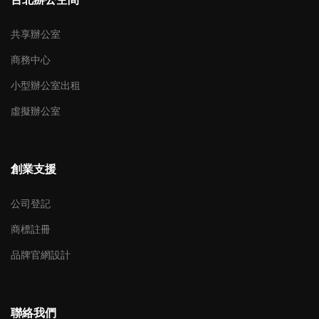
共享辦公室
商務中心
小型辦公室出租
虛擬辦公室
創業支援
公司登記
商標註冊
品牌官網設計
聯絡我們